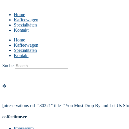
Home
Kaffeewagen
Spezialitäten
Kontakt
Home
Kaffeewagen
Spezialitäten
Kontakt
Suche
✻
[otreservations rid=“80221″ title=“You Must Drop By and Let Us S
coffeetime.re
Impressum